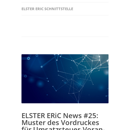
ELSTER ERIC SCHNITTSTELLE
ELSTER ERiC News #25:
Muster des Vor­dru­ckes
für Um­satz­steu­er-Vor­an­