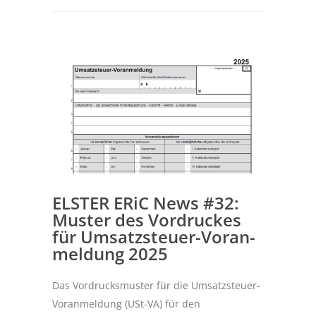
ELSTER ERiC News #32:
Muster des Vor­dru­ckes
für Um­satz­steu­er-Vor­an­
mel­dung 2025
Das Vordrucksmuster für die Umsatzsteuer-
Voranmeldung (USt-VA) für den