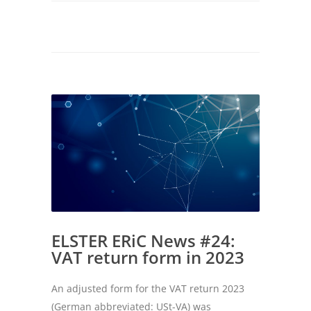
ELSTER ERiC News #24:
VAT return form in 2023
An adjusted form for the VAT return 2023
(German abbreviated: USt-VA) was