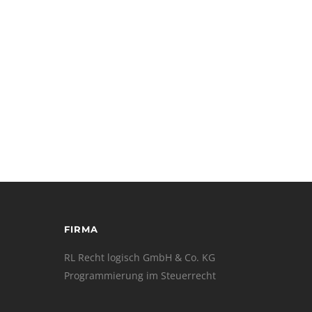
FIRMA
RL Recht logisch GmbH & Co. KG
Programmierung im Steuerrecht