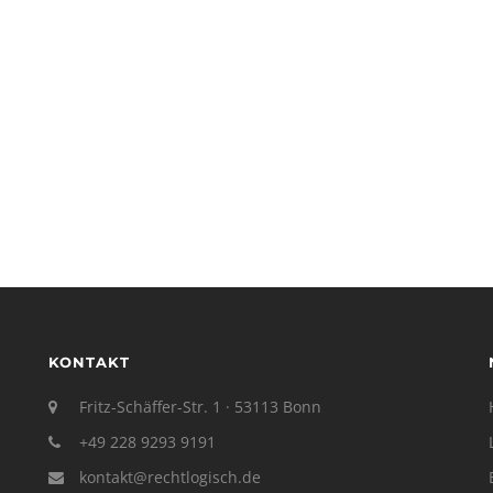
KONTAKT
Fritz-Schäffer-Str. 1 · 53113 Bonn
+49 228 9293 9191
kontakt@rechtlogisch.de